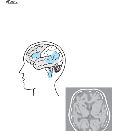
#
Book